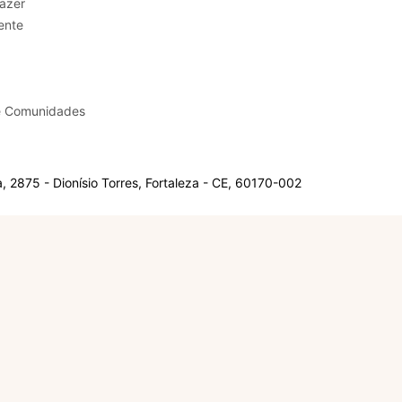
sporte e Lazer
ente
e Comunidades
 2875 - Dionísio Torres, Fortaleza - CE, 60170-002
Olá, sou a Marisol.
Em que posso ajudar?