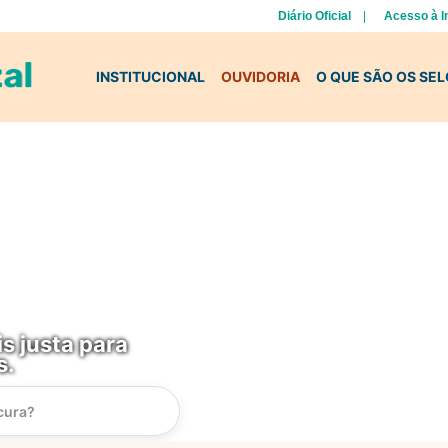
Diário Oficial
Acesso à 
INSTITUCIONAL
OUVIDORIA
O QUE SÃO OS SE
s justa para
s.