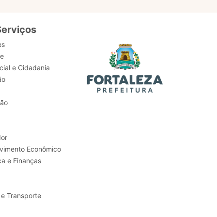
Serviços
es
de
ial e Cidadania
ão
tão
or
Trabalho e Desenvolvimento Econômico
ca e Finanças
 e Transporte