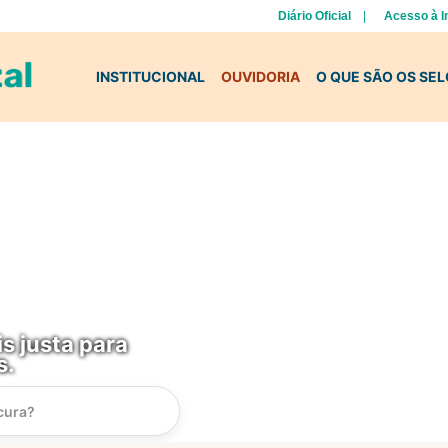
Diário Oficial
Acesso à 
INSTITUCIONAL
OUVIDORIA
O QUE SÃO OS SE
s justa para
s.