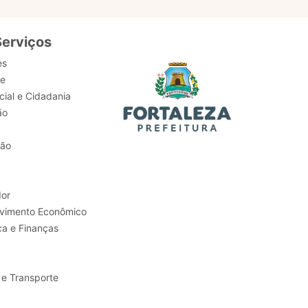
Serviços
es
de
ial e Cidadania
ão
tão
or
Trabalho e Desenvolvimento Econômico
ca e Finanças
 e Transporte