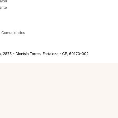
sporte e Lazer
ente
e Comunidades
 2875 - Dionísio Torres, Fortaleza - CE, 60170-002
Olá, sou a Marisol.
Em que posso ajudar?