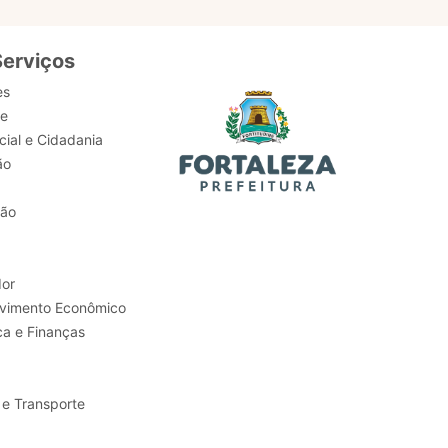
Serviços
es
de
ial e Cidadania
ão
tão
or
Trabalho e Desenvolvimento Econômico
ca e Finanças
 e Transporte