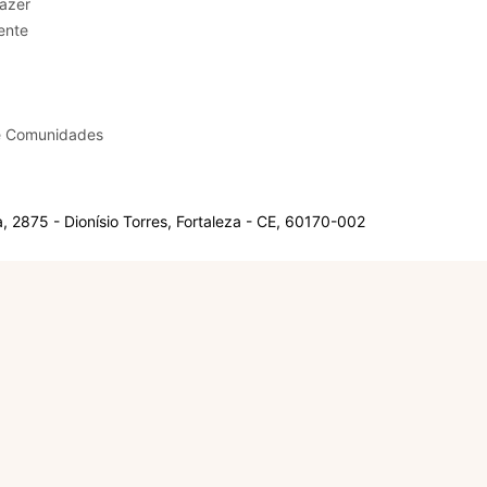
sporte e Lazer
ente
e Comunidades
 2875 - Dionísio Torres, Fortaleza - CE, 60170-002
Olá, sou a Marisol.
Em que posso ajudar?