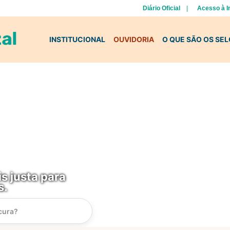
Diário Oficial
Acesso à 
INSTITUCIONAL
OUVIDORIA
O QUE SÃO OS SE
s justa para
s.