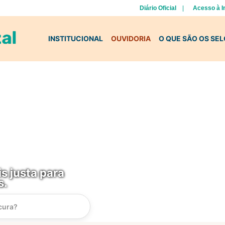
Diário Oficial
Acesso à 
INSTITUCIONAL
OUVIDORIA
O QUE SÃO OS SE
s justa para
s.