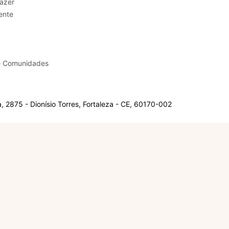
sporte e Lazer
ente
e Comunidades
 2875 - Dionísio Torres, Fortaleza - CE, 60170-002
Olá, sou a Marisol.
Em que posso ajudar?