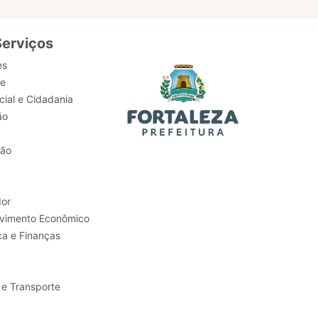
Serviços
es
de
ial e Cidadania
ão
tão
or
Trabalho e Desenvolvimento Econômico
ca e Finanças
 e Transporte