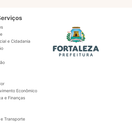
Serviços
es
de
ial e Cidadania
ão
tão
or
Trabalho e Desenvolvimento Econômico
ca e Finanças
 e Transporte