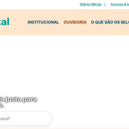
Diário Oficial
Acesso à 
INSTITUCIONAL
OUVIDORIA
O QUE SÃO OS SE
s justa para
s.