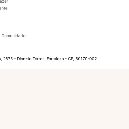
sporte e Lazer
ente
e Comunidades
 2875 - Dionísio Torres, Fortaleza - CE, 60170-002
Olá, sou a Marisol.
Em que posso ajudar?