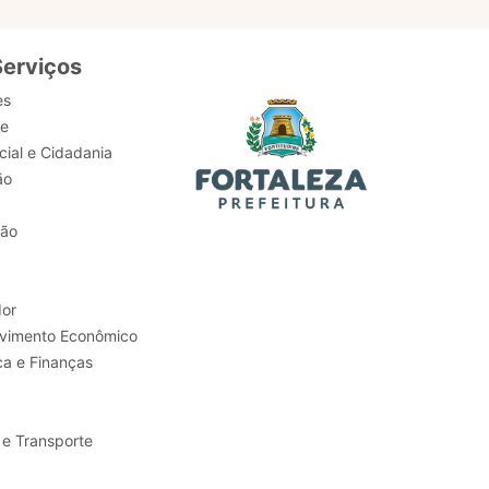
Serviços
es
de
ial e Cidadania
ão
tão
or
Trabalho e Desenvolvimento Econômico
ca e Finanças
 e Transporte