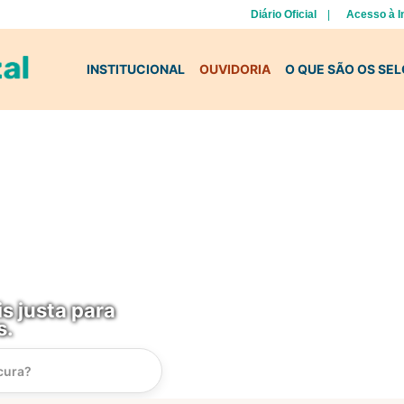
Diário Oficial
Acesso à 
INSTITUCIONAL
OUVIDORIA
O QUE SÃO OS SE
s justa para
s.