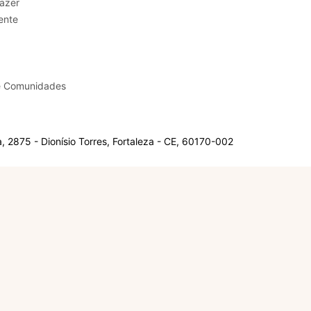
sporte e Lazer
ente
e Comunidades
 2875 - Dionísio Torres, Fortaleza - CE, 60170-002
Olá, sou a Marisol.
Em que posso ajudar?